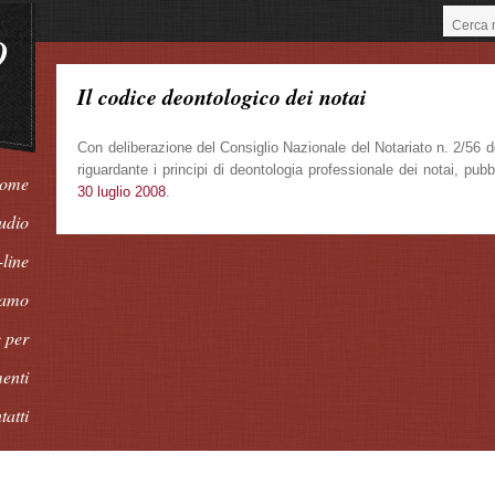
O
Il codice deontologico dei notai
Con deliberazione del Consiglio Nazionale del Notariato n. 2/56 de
riguardante i principi di deontologia professionale dei notai, pub
ome
30 luglio 2008
.
udio
-line
iamo
 per
enti
tatti