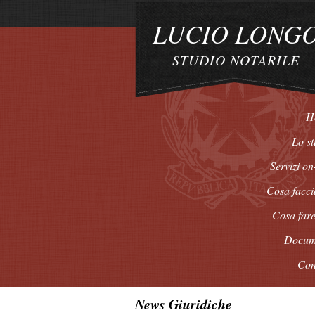
LUCIO LONG
STUDIO NOTARILE
H
Lo st
Servizi on
Cosa facc
Cosa fare
Docum
Con
News Giuridiche