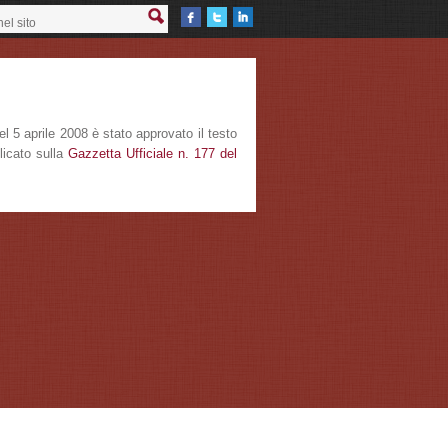
l 5 aprile 2008 è stato approvato il testo
blicato sulla
Gazzetta Ufficiale n. 177 del