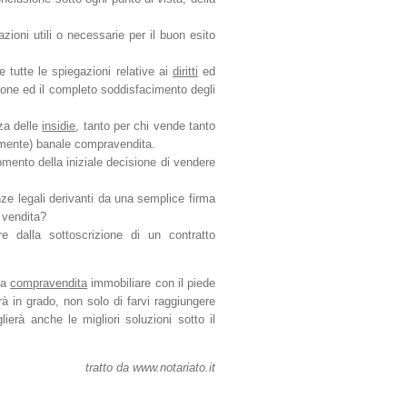
azioni utili o necessarie per il buon esito
e tutte le spiegazioni relative ai
diritti
ed
ione ed il completo soddisfacimento degli
za delle
insidie
, tanto per chi vende tanto
emente) banale compravendita.
mento della iniziale decisione di vendere
e legali derivanti da una semplice firma
i vendita?
e dalla sottoscrizione di un contratto
la
compravendita
immobiliare con il piede
arà in grado, non solo di farvi raggiungere
ierà anche le migliori soluzioni sotto il
tratto da www.notariato.it