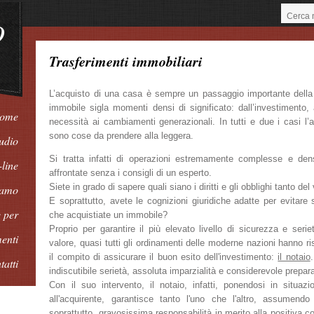
O
Trasferimenti immobiliari
L’acquisto di una casa è sempre un passaggio importante della 
immobile sigla momenti densi di significato: dall’investimento, 
ome
necessità ai cambiamenti generazionali. In tutti e due i casi l
sono cose da prendere alla leggera.
udio
Si tratta infatti di operazioni estremamente complesse e de
-line
affrontate senza i consigli di un esperto.
Siete in grado di sapere quali siano i diritti e gli obblighi tanto de
iamo
E soprattutto, avete le cognizioni giuridiche adatte per evitare
 per
che acquistiate un immobile?
Proprio per garantire il più elevato livello di sicurezza e serie
enti
valore, quasi tutti gli ordinamenti delle moderne nazioni hanno ri
il compito di assicurare il buon esito dell'investimento:
il notaio
tatti
indiscutibile serietà, assoluta imparzialità e considerevole prepar
Con il suo intervento, il notaio, infatti, ponendosi in situazi
all'acquirente, garantisce tanto l'uno che l'altro, assumend
soprattutto, gravosissima responsabilità in merito alla positiva c