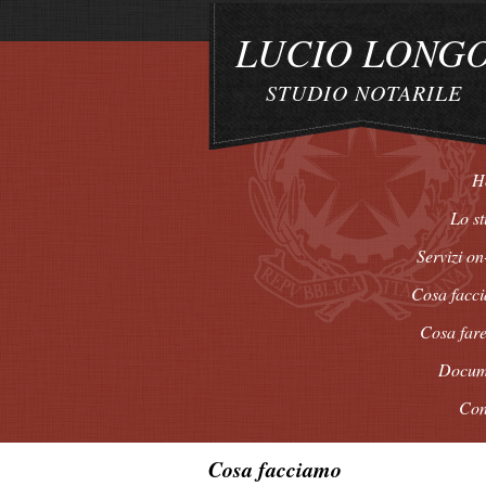
LUCIO LONG
STUDIO NOTARILE
H
Lo st
Servizi on
Cosa facc
Cosa fare
Docum
Con
Cosa facciamo