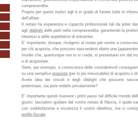
compravendita.
Proprio per questi motivi egli è in grado di fornire tutte le inform
dell’affare.
Il notaio ha esperienza e capacità professionali tali da poter dar
agli
obblighi
delle parti nella compravendita, garantendo la protez
interessi e delle aspettative di entrambe.
E’ importante, dunque, rivolgersi al notaio per venire a conoscen
per chi acquista, che possono nascondersi dietro una (apparent
Insidie che, quantunque non lo si creda, si presentano sin dal mo
o di acquistare.
Siete, per esempio, a conoscenza delle considerevoli conseguenz
su una semplice
proposta
(per lo più irrevocabile) di acquisto o d
Avete idea dei vincoli e degli obblighi che possono nascer
preliminare, sia pure redatto privatamente?
E’ importante quindi muovere i primi passi nel difficile mondo del
giusto: lasciatevi guidare dal vostro notaio di fiducia, il quale s
con soddisfazione e sicurezza il vostro obiettivo, ma vi consigl
profilo fiscale
.