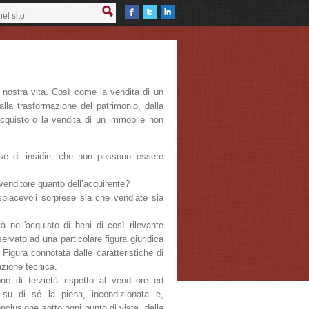
nostra vita. Così come la vendita di un
alla trasformazione del patrimonio, dalla
’acquisto o la vendita di un immobile non
nse di insidie, che non possono essere
l venditore quanto dell’acquirente?
 spiacevoli sorprese sia che vendiate sia
tà nell'acquisto di beni di così rilevante
servato ad una particolare figura giuridica
. Figura connotata dalle caratteristiche di
azione tecnica.
one di terzietà rispetto al venditore ed
o su di sé la piena, incondizionata e,
onclusione sotto ogni punto di vista, della