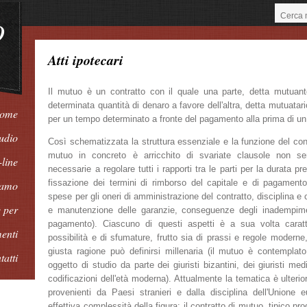
O
Atti ipotecari
Il mutuo è un contratto con il quale una parte, detta mutuante
determinata quantità di denaro a favore dell'altra, detta mutuatar
ome
per un tempo determinato a fronte del pagamento alla prima di un 
udio
Così schematizzata la struttura essenziale e la funzione del con
mutuo in concreto è arricchito di svariate clausole non 
-line
necessarie a regolare tutti i rapporti tra le parti per la durata 
fissazione dei termini di rimborso del capitale e di pagamento 
iamo
spese per gli oneri di amministrazione del contratto, disciplina e 
 per
e manutenzione delle garanzie, conseguenze degli inadempimenti
pagamento). Ciascuno di questi aspetti è a sua volta carat
enti
possibilità e di sfumature, frutto sia di prassi e regole moderne
giusta ragione può definirsi millenaria (il mutuo è contemplat
tatti
oggetto di studio da parte dei giuristi bizantini, dei giuristi medi
codificazioni dell'età moderna). Attualmente la tematica è ulteri
provenienti da Paesi stranieri e dalla disciplina dell'Unione 
effettiva complessità della figura: il contratto di mutuo, tipico pr