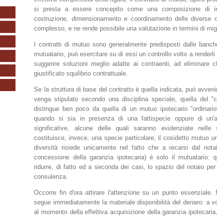
si presta a essere concepito come una composizione di inge
costruzione, dimensionamento e coordinamento delle diverse cla
complesso, e ne rende possibile una valutazione in termini di mig
I contratti di mutuo sono generalmente predisposti dalle banche
mutuatario, può esercitare su di essi un controllo volto a renderli 
suggerire soluzioni meglio adatte ai contraenti, ad eliminare
giustificato squilibrio contrattuale.
Se la struttura di base del contratto è quella indicata, può avven
venga stipulato secondo una disciplina speciale, quella del "cr
distingue ben poco da quella di un mutuo ipotecario "ordinario",
quando si sia in presenza di una fattispecie oppure di un'alt
significative, alcune delle quali saranno evidenziate nell
costituisce, invece, una specie particolare, il cosidetto mutuo un
diversità risiede unicamente nel fatto che a recarsi dal nota
concessione della garanzia ipotecaria) è solo il mutuatario:
ridurre, di fatto ed a seconda dei casi, lo spazio del notaio per
consulenza.
Occorre fin d'ora attirare l'attenzione su un punto essenziale
segue immediatamente la materiale disponibilità del denaro: a v
al momento della effettiva acquisizione della garanzia ipotecaria