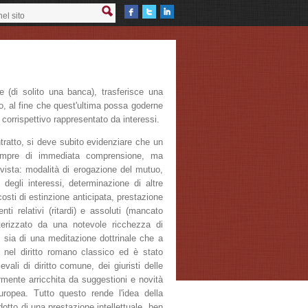
 (di solito una banca), trasferisce una
io, al fine che quest'ultima possa goderne
corrispettivo rappresentato da interessi.
tratto, si deve subito evidenziare che un
sempre di immediata comprensione, ma
prevista: modalità di erogazione del mutuo,
degli interessi, determinazione di altre
costi di estinzione anticipata, prestazione
 relativi (ritardi) e assoluti (mancato
terizzato da una notevole ricchezza di
, sia di una meditazione dottrinale che a
o nel diritto romano classico ed è stato
evali di diritto comune, dei giuristi delle
ormente arricchita da suggestioni e novità
europea. Tutto questo rende l'idea della
odotto di una prestazione intellettuale, ben