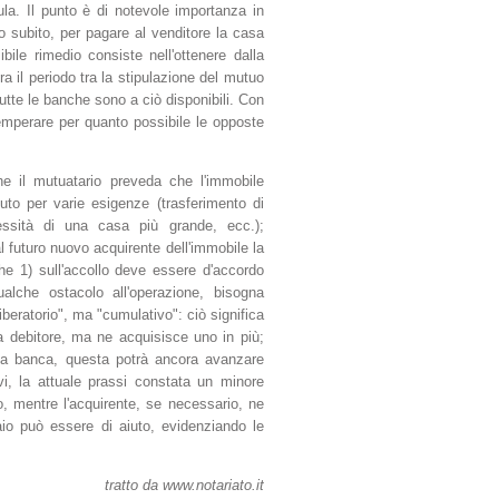
ula. Il punto è di notevole importanza in
o subito, per pagare al venditore la casa
le rimedio consiste nell'ottenere dalla
 il periodo tra la stipulazione del mutuo
tte le banche sono a ciò disponibili. Con
temperare per quanto possibile le opposte
e il mutuatario preveda che l'immobile
to per varie esigenze (trasferimento di
ssità di una casa più grande, ecc.);
 futuro nuovo acquirente dell'immobile la
che 1) sull'accollo deve essere d'accordo
alche ostacolo all'operazione, bisogna
liberatorio", ma "cumulativo": ciò significa
a debitore, ma ne acquisisce uno in più;
 la banca, questa potrà ancora avanzare
ivi, la attuale prassi constata un minore
uo, mentre l'acquirente, se necessario, ne
io può essere di aiuto, evidenziando le
tratto da www.notariato.it