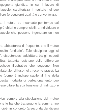
gneria giuridica, in cui il lavoro di
usole, caratterizza il risultato nel suo
liore (o peggiore) qualità e convenienza.
; il notaio, se incaricato per tempo dal
più chiari e comprensibili, a individuare e
 clausole che possono ingenerare un non
ire, abbastanza di frequente, che il mutuo
edito fondiario". Tale disciplina oggi si
 discutendosi addirittura tra gli esperti
ra; tuttavia, esistono delle differenze
e schede illustrative che seguono. Non
ilaterale, diffuso nella recente prassi. La
io (come è indispensabile al fine della
 questa modalità di perfezionamento può
 esercitare la sua funzione di indirizzo e
. Non sempre alla stipulazione del mutuo
olte le banche trattengono la somma fino
, cioè, in concreto (a seconda dei diversi