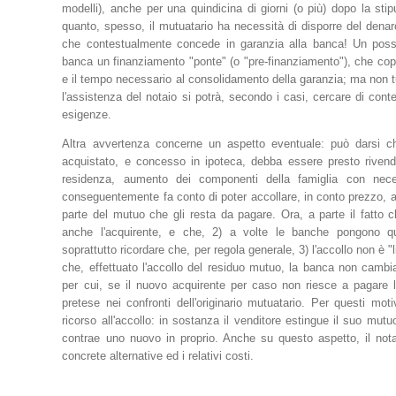
modelli), anche per una quindicina di giorni (o più) dopo la stip
quanto, spesso, il mutuatario ha necessità di disporre del denar
che contestualmente concede in garanzia alla banca! Un possibi
banca un finanziamento "ponte" (o "pre-finanziamento"), che copra
e il tempo necessario al consolidamento della garanzia; ma non tu
l'assistenza del notaio si potrà, secondo i casi, cercare di con
esigenze.
Altra avvertenza concerne un aspetto eventuale: può darsi ch
acquistato, e concesso in ipoteca, debba essere presto rivendu
residenza, aumento dei componenti della famiglia con nece
conseguentemente fa conto di poter accollare, in conto prezzo, al
parte del mutuo che gli resta da pagare. Ora, a parte il fatto 
anche l'acquirente, e che, 2) a volte le banche pongono qu
soprattutto ricordare che, per regola generale, 3) l'accollo non è "
che, effettuato l'accollo del residuo mutuo, la banca non cambi
per cui, se il nuovo acquirente per caso non riesce a pagare
pretese nei confronti dell'originario mutuatario. Per questi mot
ricorso all'accollo: in sostanza il venditore estingue il suo mut
contrae uno nuovo in proprio. Anche su questo aspetto, il nota
concrete alternative ed i relativi costi.