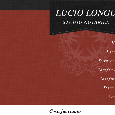
LUCIO LONG
STUDIO NOTARILE
H
Lo st
Servizi on
Cosa facc
Cosa fare
Docum
Con
Cosa facciamo